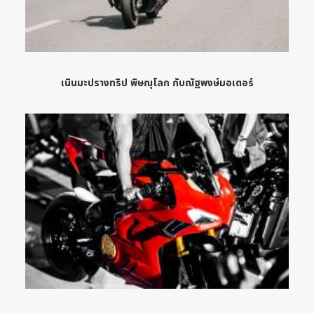
เนินมะปรางทริป พิษณุโลก กับณัฐพงษ์มอเตอร์